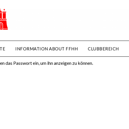
nach Rumänien, Teil 2,
tausch
ber 2024
by
Wolfgang Dietz
TE
INFORMATION ABOUT FFHH
CLUBBEREICH
ten das Passwort ein, um ihn anzeigen zu können.